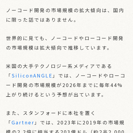
ノーコード開発の市場規模の拡大傾向は、国内
COMPANY
に限った話ではありません。
会社概要
世界的に見ても、ノーコードやローコード開発
CONTACT
の市場規模は拡大傾向で推移しています。
お問い合わせ
米国の大手テクノロジー系メディアである
「
SiliconANGLE
」では、ノーコードやローコ
ード開発の市場規模が2026年までに毎年44%
上がり続けるという予想が出ています。
また、スタンフォードに本社を置く
「
Gartner
」では、2023年に2019年の市場規
模の2.2倍に相当する203億ドル（約2兆2,000