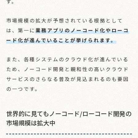
す。
市場規模の拡大が予想されている根拠として
は、第一に
業務アプリのノーコード化やローコ
ード化が進んでいることが挙げられます。
また、各種システムのクラウド化が進んでいる
ため、ノーコード開発と親和性の高いクラウド
サービスのさらなる普及が見込まれるのも要因
TOP
の一つです。
トップページ
世界的に見てもノーコード/ローコード開発の
SERVICE
市場規模は拡大中
サービス